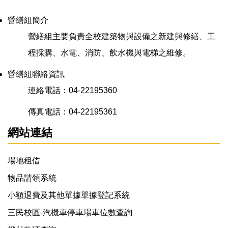
營繕組簡介
校園工程資訊
營繕組主要負責全校建築物與設備之新建與修繕、工
程採購、水電、消防、飲水機與電梯之維修。
年度維護保養
營繕組聯絡資訊
法令規章
連絡電話：04-22195360
傳真電話：04-22195361
表單下載
網站連結
校園飲水機位置
場地租借
校園無障礙設施位置圖
物品請領系統
小額退費及其他單據單據登記系統
三民校區-汽機車停車場車位數查詢