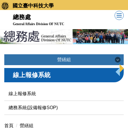
跳
國立臺中科技大學
到
總務處
主
General Affairs Division OF NUTC
要
內
容
區
營繕組
營繕組
線上報修系統
承辦業務
線上報修系統
總務系統(設備報修SOP)
標準作業流程
開口契約專區
首頁
營繕組